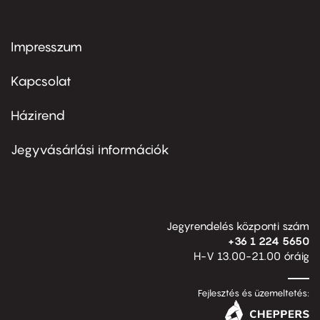
Impresszum
Footer
menu
first
Kapcsolat
Házirend
Footer
menu
second
Jegyvásárlási információk
Jegyrendelés központi szám
+36 1 224 5650
H-V 13.00-21.00 óráig
Fejlesztés és üzemeltetés: