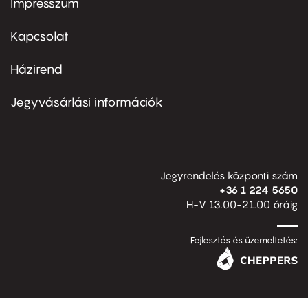
Impresszum
Footer
menu
first
Kapcsolat
Házirend
Footer
menu
second
Jegyvásárlási információk
Jegyrendelés központi szám
+36 1 224 5650
H-V 13.00-21.00 óráig
Fejlesztés és üzemeltetés: