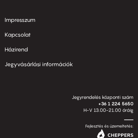
Impresszum
Footer
menu
first
Kapcsolat
Házirend
Footer
menu
second
Jegyvásárlási információk
Jegyrendelés központi szám
+36 1 224 5650
H-V 13.00-21.00 óráig
Fejlesztés és üzemeltetés: