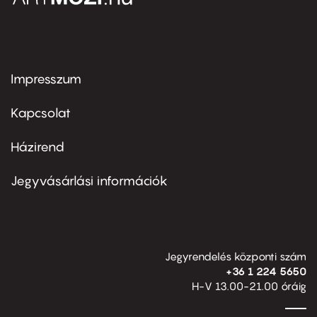
Impresszum
Footer
menu
first
Kapcsolat
Házirend
Footer
menu
second
Jegyvásárlási információk
Jegyrendelés központi szám
+36 1 224 5650
H-V 13.00-21.00 óráig