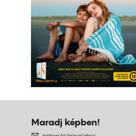
Maradj képben!
Iratkozz fel hírlevelünkre!