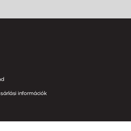
nd
ter
nu
sárlási információk
ond