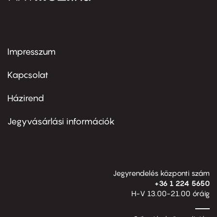
Impresszum
Footer
menu
first
Kapcsolat
Házirend
Footer
menu
second
Jegyvásárlási információk
Jegyrendelés központi szám
+36 1 224 5650
H-V 13.00-21.00 óráig