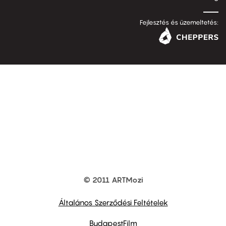
Fejlesztés és üzemeltetés:
© 2011 ARTMozi
Footer
other
links
Általános Szerződési Feltételek
BudapestFilm