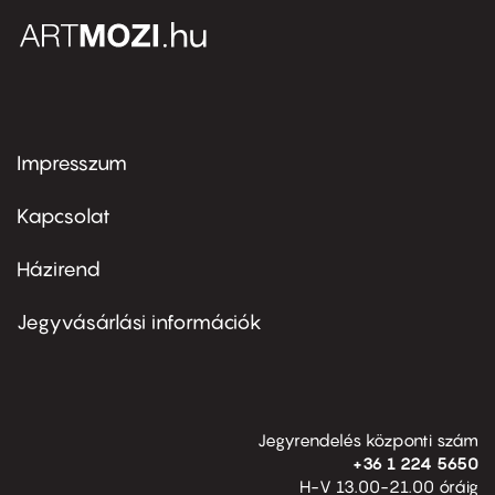
Impresszum
Footer
menu
first
Kapcsolat
Házirend
Footer
menu
second
Jegyvásárlási információk
Jegyrendelés központi szám
+36 1 224 5650
H-V 13.00-21.00 óráig