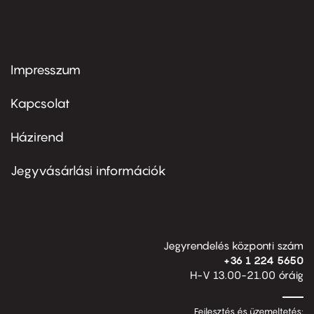
Impresszum
Footer
menu
first
Kapcsolat
Házirend
Footer
menu
second
Jegyvásárlási információk
Jegyrendelés központi szám
+36 1 224 5650
H-V 13.00-21.00 óráig
Fejlesztés és üzemeltetés: