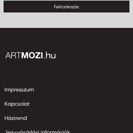
Feliratkozás
Impresszum
Footer
menu
first
Kapcsolat
Házirend
Footer
menu
second
Jegyvásárlási információk