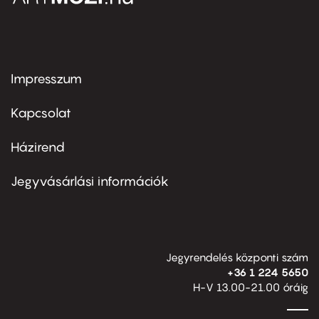
Impresszum
Footer
menu
first
Kapcsolat
Házirend
Footer
menu
second
Jegyvásárlási információk
Jegyrendelés központi szám
+36 1 224 5650
H-V 13.00-21.00 óráig