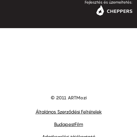
Fejlesztés és üzemeltetés:
© 2011 ARTMozi
Footer
other
links
Általános Szerződési Feltételek
BudapestFilm
Adatkezelési tájékoztató