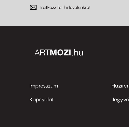
Iratkozz fel hírlevelünkre!
Impresszum
Házire
Footer
Foo
menu
me
Kapcsolat
Jegyvá
first
sec