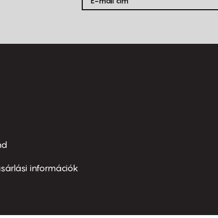
nd
ter
nu
sárlási információk
ond