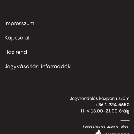
Impresszum
Footer
menu
first
Kapcsolat
Házirend
Footer
menu
second
Jegyvásárlási információk
Jegyrendelés központi szám
+36 1 224 5650
H-V 13.00-21.00 óráig
Fejlesztés és üzemeltetés: