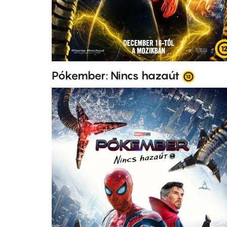
Pókember: Nincs hazaút