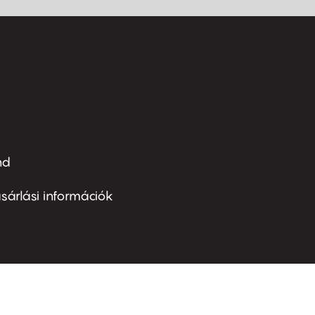
nd
ter
nu
sárlási információk
ond