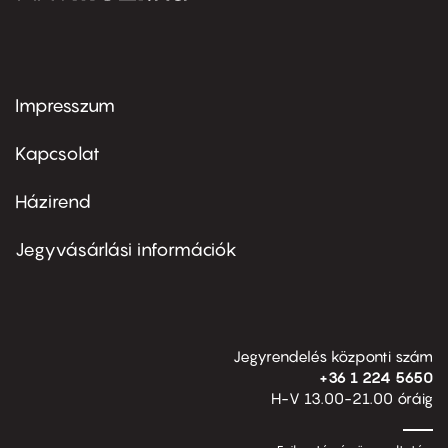
Impresszum
Footer
menu
first
Kapcsolat
Házirend
Footer
menu
second
Jegyvásárlási információk
Jegyrendelés központi szám
+36 1 224 5650
H-V 13.00-21.00 óráig