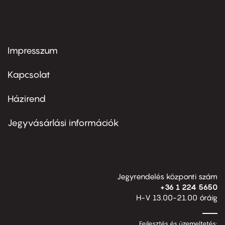
Impresszum
Footer
menu
first
Kapcsolat
Házirend
Footer
menu
second
Jegyvásárlási információk
Jegyrendelés központi szám
+36 1 224 5650
H-V 13.00-21.00 óráig
Fejlesztés és üzemeltetés: