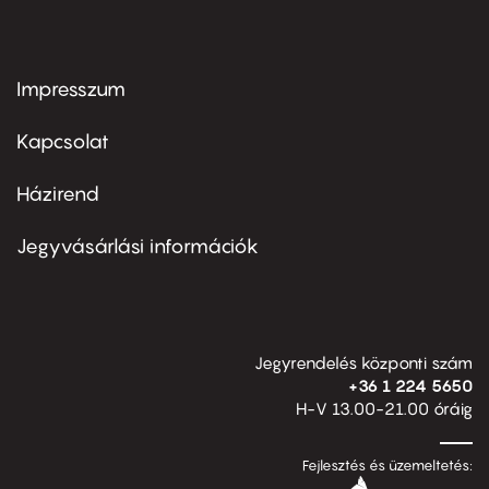
Impresszum
Footer
menu
first
Kapcsolat
Házirend
Footer
menu
second
Jegyvásárlási információk
Jegyrendelés központi szám
+36 1 224 5650
H-V 13.00-21.00 óráig
Fejlesztés és üzemeltetés: