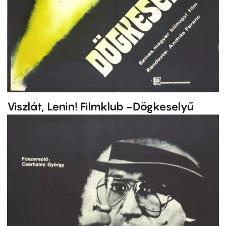
Viszlát, Lenin! Filmklub -Dögkeselyű