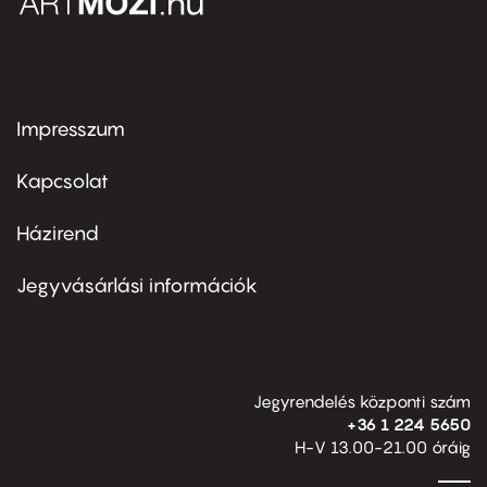
Impresszum
Footer
menu
first
Kapcsolat
Házirend
Footer
menu
second
Jegyvásárlási információk
Jegyrendelés központi szám
+36 1 224 5650
H-V 13.00-21.00 óráig