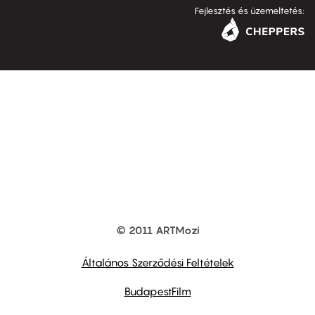
Fejlesztés és üzemeltetés:
© 2011 ARTMozi
Footer
other
links
Általános Szerződési Feltételek
BudapestFilm