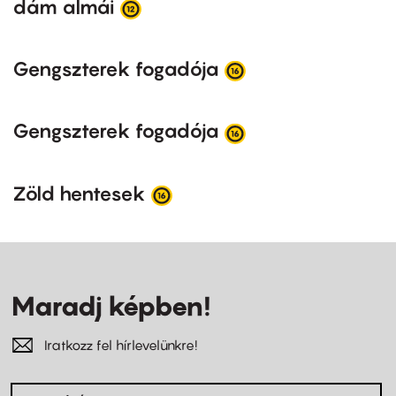
dám almái
Gengszterek fogadója
Gengszterek fogadója
Zöld hentesek
Maradj képben!
Iratkozz fel hírlevelünkre!