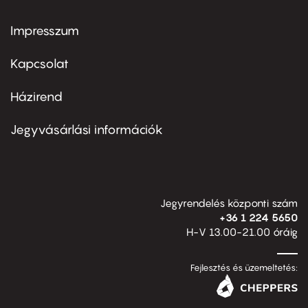
Impresszum
Footer
menu
first
Kapcsolat
Házirend
Footer
menu
second
Jegyvásárlási információk
Jegyrendelés központi szám
+36 1 224 5650
H-V 13.00-21.00 óráig
Fejlesztés és üzemeltetés: