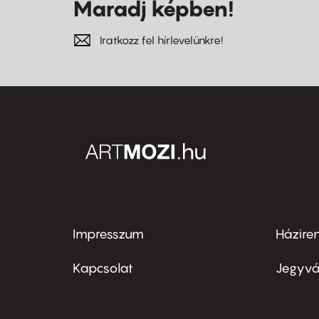
Maradj képben!
Iratkozz fel hírlevelünkre!
Impresszum
Házire
Footer
Foo
menu
me
Kapcsolat
Jegyvá
first
sec