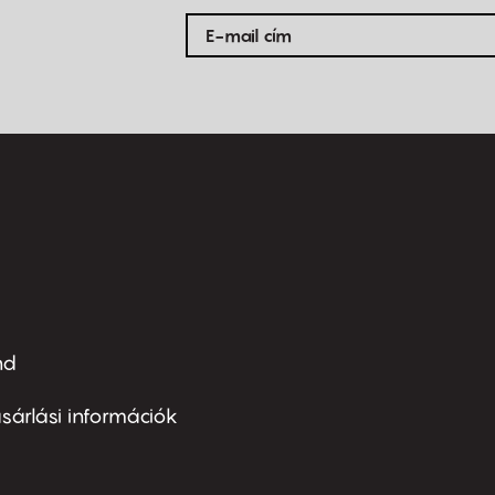
nd
ter
nu
sárlási információk
ond