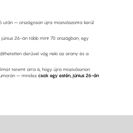
ó után – országosan újra mozivászonra kerül
és június 26-án több mint 70 országban, egy
díthetetlen derűvel vág neki az arany és a
kalmat teremt arra is, hogy újra mozivásznon
s humorán – mindez
csak egy estén, június 26-án