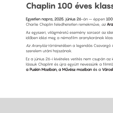
Chaplin 100 éves klas
Egyetlen napra, 2025. június 26
-án – éppen
100
Charlie Chaplin feledhetetlen remekműve,
az
Ara
Az egyszeri, világméretű esemény sorozat az idei 
időben idézi meg a némafilm aranykorának klas
Az Aranyláz
történetében a legendás Csavargó Al
szerelem utáni hajszának.
Ez a június 26-i kivételes vetítés nem csupán az 
lássuk Chaplint és újra együtt nevessünk a fil
a
Puskin Moziban, a Művész moziban
és a
Város