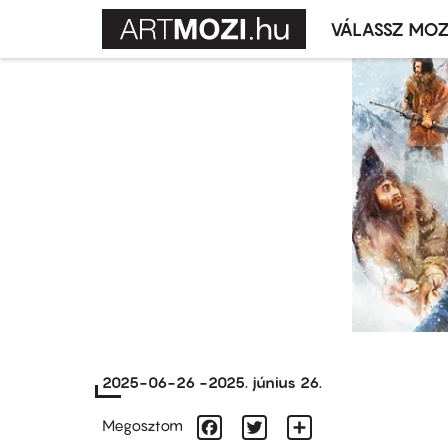
VÁLASSZ MOZ
Mozivál
Ugrás
menü
a
tartalomra
2025-06-26
-
2025. június 26.
Facebook
Twitter
Share
Megosztom