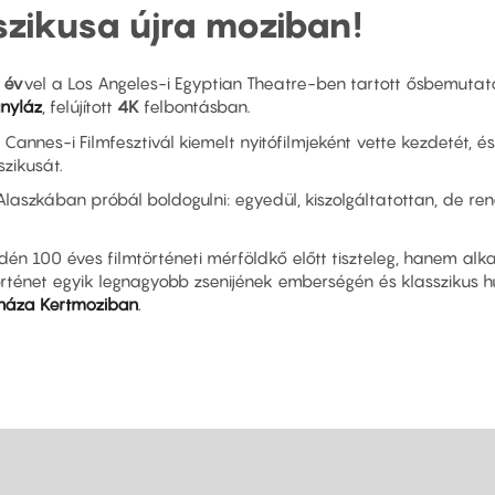
szikusa újra moziban!
 év
vel a Los Angeles-i Egyptian Theatre-ben tartott ősbemutat
nyláz
, felújított
4K
felbontásban.
Cannes-i Filmfesztivál kiemelt nyitófilmjeként vette kezdetét, 
szikusát.
aszkában próbál boldogulni: egyedül, kiszolgáltatottan, de ren
idén 100 éves filmtörténeti mérföldkő előtt tiszteleg, hanem al
mtörténet egyik legnagyobb zsenijének emberségén és klassziku
háza Kertmoziban
.