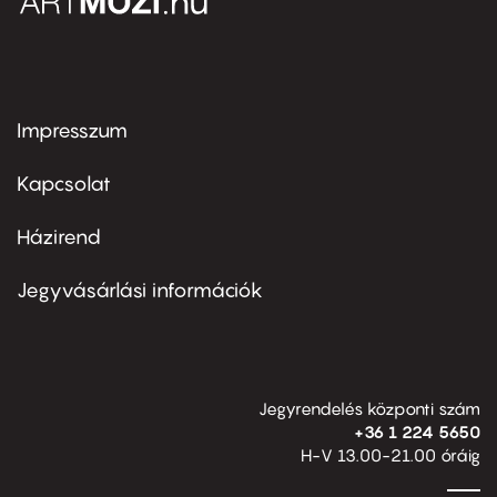
Impresszum
Footer
menu
first
Kapcsolat
Házirend
Footer
menu
second
Jegyvásárlási információk
Jegyrendelés központi szám
+36 1 224 5650
H-V 13.00-21.00 óráig