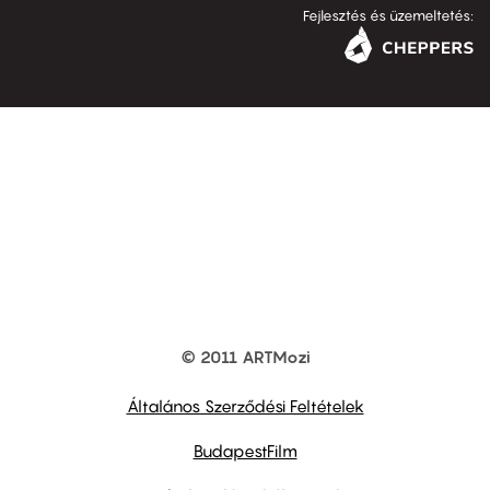
Fejlesztés és üzemeltetés:
© 2011 ARTMozi
Footer
other
links
Általános Szerződési Feltételek
BudapestFilm