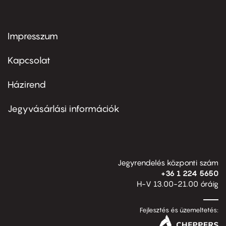
Impresszum
Footer
menu
first
Kapcsolat
Házirend
Footer
menu
second
Jegyvásárlási információk
Jegyrendelés központi szám
+36 1 224 5650
H-V 13.00-21.00 óráig
Fejlesztés és üzemeltetés: