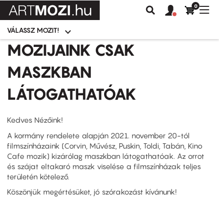
0
Felhasználói
Felhasznál
Nav
Keresés
fiók
fiók
átk
menü
menüje
VÁLASSZ MOZIT!
Moziválasztó
menü
Ugrás
MOZIJAINK CSAK
a
tartalomra
MASZKBAN
LÁTOGATHATÓAK
Kedves Nézőink!
A kormány rendelete alapján 2021. november 20-tól
filmszínházaink (Corvin, Művész, Puskin, Toldi, Tabán, Kino
Cafe mozik) kizárólag maszkban látogathatóak. Az orrot
és szájat eltakaró maszk viselése a filmszínházak teljes
területén kötelező.
Köszönjük megértésüket, jó szórakozást kívánunk!