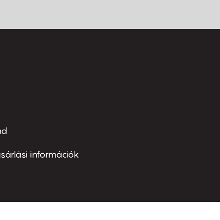
nd
ter
nu
sárlási információk
ond