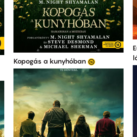
E
l
Kopogás a kunyhóban