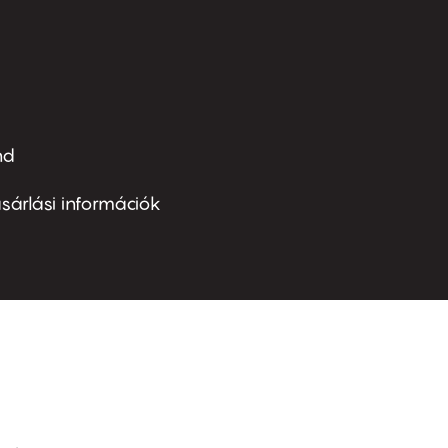
nd
ter
nu
sárlási információk
ond