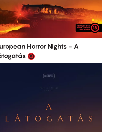
uropean Horror Nights - A
átogatás