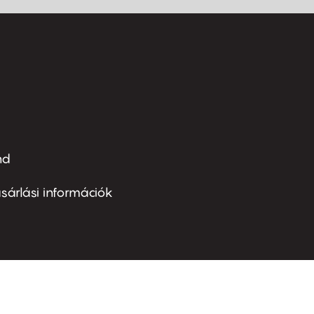
nd
ter
nu
sárlási információk
ond