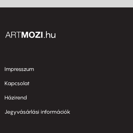
Impresszum
Footer
menu
first
Kapcsolat
Házirend
Footer
menu
second
Jegyvásárlási információk