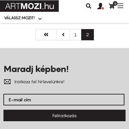
0
Felhasználói
Felhasznál
Nav
Keresés
fiók
fiók
átk
menü
menüje
VÁLASSZ MOZIT!
Moziválasztó
menü
Ugrás
Oldalszámozás
a
Első
« Első
Előző
‹‹
Oldal
1
Jelenlegi
2
tartalomra
oldal
oldal
oldal
Maradj képben!
Iratkozz fel hírlevelünkre!
Feliratkozás