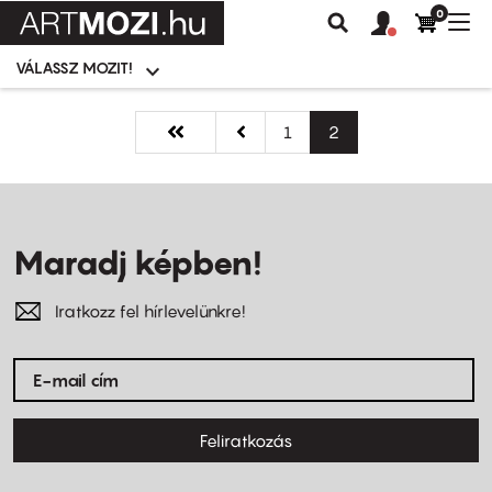
0
Felhasználói
Felhasznál
Nav
Keresés
fiók
fiók
átk
menü
menüje
VÁLASSZ MOZIT!
Moziválasztó
menü
Ugrás
Oldalszámozás
a
Első
« Első
Előző
‹‹
Oldal
1
Jelenlegi
2
tartalomra
oldal
oldal
oldal
Maradj képben!
Iratkozz fel hírlevelünkre!
Feliratkozás