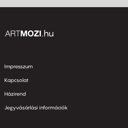
Impresszum
Footer
menu
first
Kapcsolat
Házirend
Footer
menu
second
Jegyvásárlási információk