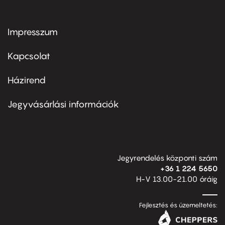
Impresszum
Footer
menu
first
Kapcsolat
Házirend
Footer
menu
second
Jegyvásárlási információk
Jegyrendelés központi szám
+36 1 224 5650
H-V 13.00-21.00 óráig
Fejlesztés és üzemeltetés: