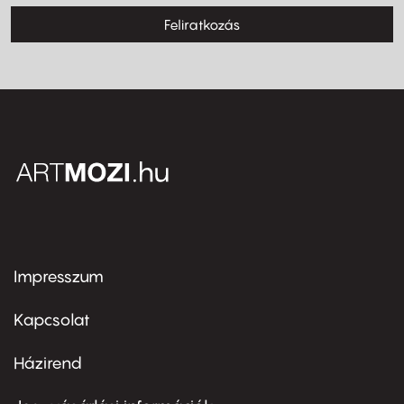
Feliratkozás
Impresszum
Footer
menu
first
Kapcsolat
Házirend
Footer
menu
second