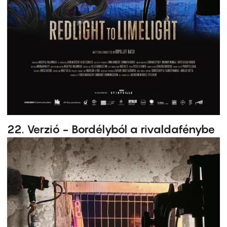
22. Verzió - Bordélyból a rivaldafénybe