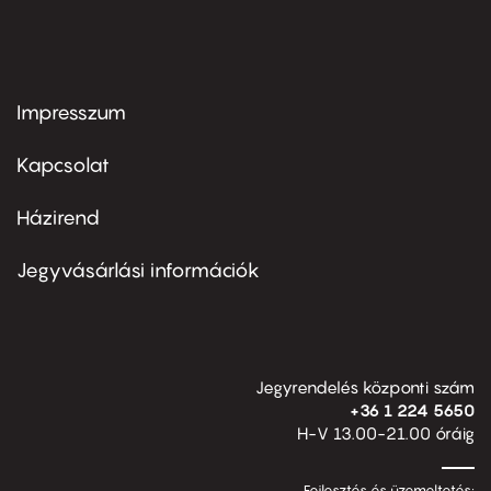
Impresszum
Footer
menu
first
Kapcsolat
Házirend
Footer
menu
second
Jegyvásárlási információk
Jegyrendelés központi szám
+36 1 224 5650
H-V 13.00-21.00 óráig
Fejlesztés és üzemeltetés: