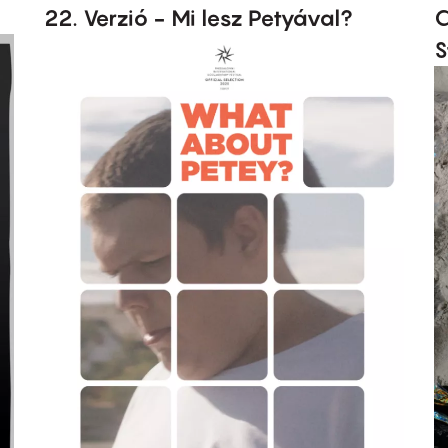
22. Verzió - Mi lesz Petyával?
C
S