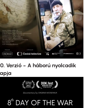
0. Verzió - A háború nyolcadik
apja