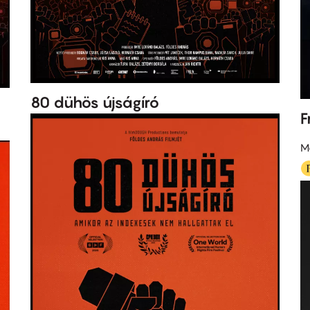
80 dühös újságíró
F
M