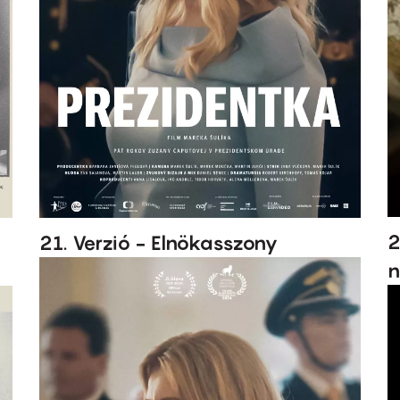
2
,
21. Verzió - Elnökasszony
n