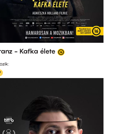
ranz - Kafka élete
ozik: