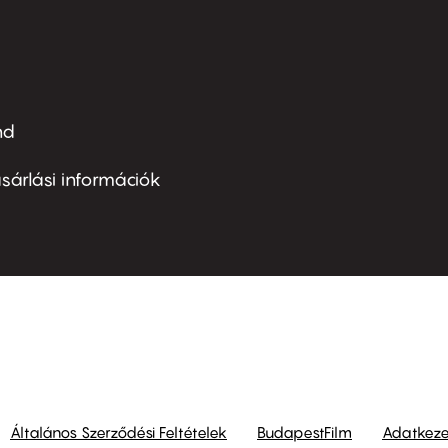
nd
ter
nu
sárlási információk
ond
Általános Szerződési Feltételek
BudapestFilm
Adatkezel