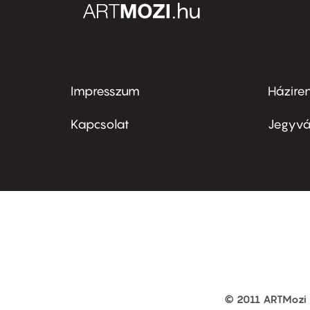
Impresszum
Házire
Footer
Foo
menu
me
Kapcsolat
Jegyvá
first
sec
© 2011 ARTMozi
Footer