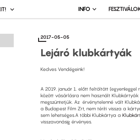
INFO
FESZTIVÁLO
IT!
Infó,
asztó
esemény,
terembérlés
2017-05-05
menü
Lejáró klubkártyák
Kedves Vendégeink!
A 2019. január 1. előtt feltöltött (egyenleggel
között vásárlásra nem használt Klubkártyák é
megszüntetjük. Az érvénytelenné vált Klubká
a Budapest Film Zrt, nem téríti vissza a kárt
sem lehetséges.A többi Klubkártya a
Klubkár
visszavonásig érvényes.