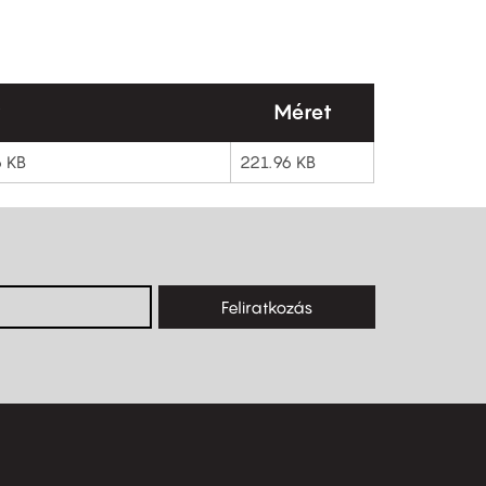
y
Méret
6 KB
221.96 KB
Feliratkozás