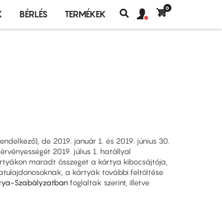
0
Felhasználó
Felhasználói
K
BÉRLÉS
TERMÉKEK
fiók
Keresés
fiók
menü
menüje
 rendelkező), de 2019. január 1. és 2019. június 30.
rvényességét 2019. július 1. hatállyal
rtyákon maradt összeget a kártya kibocsájtója,
yatulajdonosoknak, a kártyák további feltöltése
tya-Szabályzatban
foglaltak szerint, illetve