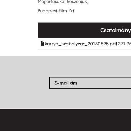
Megértésüket köszönjük,
Budapest Film Zrt
Csatolmán
kartya_szabalyzat_20180525.pdf
221.9