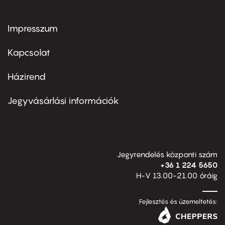
Impresszum
Footer
menu
first
Kapcsolat
Házirend
Footer
menu
second
Jegyvásárlási információk
Jegyrendelés központi szám
+36 1 224 5650
H-V 13.00-21.00 óráig
Fejlesztés és üzemeltetés: