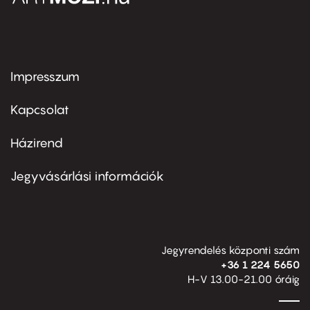
Impresszum
Footer
menu
first
Kapcsolat
Házirend
Footer
menu
second
Jegyvásárlási információk
Jegyrendelés központi szám
+36 1 224 5650
H-V 13.00-21.00 óráig