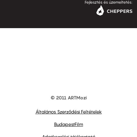
Fejlesztés és üzemeltetés:
© 2011 ARTMozi
Footer
other
links
Általános Szerződési Feltételek
BudapestFilm
Adatkezelési tájékoztató