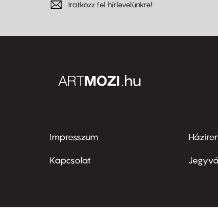
Iratkozz fel hírlevelünkre!
Impresszum
Házire
Footer
Foo
menu
me
Kapcsolat
Jegyvá
first
sec