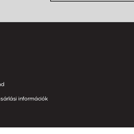
nd
ter
nu
sárlási információk
ond