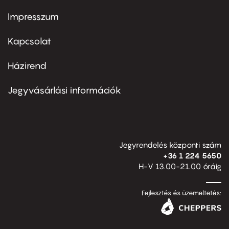
Impresszum
Footer
menu
first
Kapcsolat
Házirend
Footer
menu
second
Jegyvásárlási információk
Jegyrendelés központi szám
+36 1 224 5650
H-V 13.00-21.00 óráig
Fejlesztés és üzemeltetés: