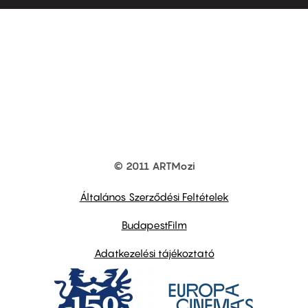
© 2011 ARTMozi
Footer
other
links
Általános Szerződési Feltételek
BudapestFilm
Adatkezelési tájékoztató