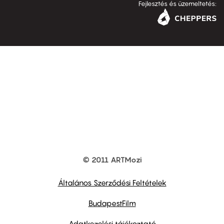
Fejlesztés és üzemeltetés:
© 2011 ARTMozi
Footer
other
links
Általános Szerződési Feltételek
BudapestFilm
Adatkezelési tájékoztató