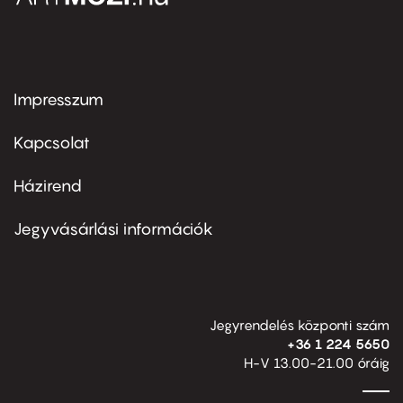
Impresszum
Footer
menu
first
Kapcsolat
Házirend
Footer
menu
second
Jegyvásárlási információk
Jegyrendelés központi szám
+36 1 224 5650
H-V 13.00-21.00 óráig