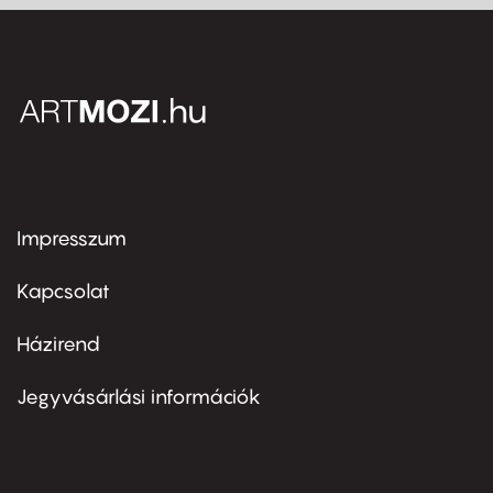
Impresszum
Footer
menu
first
Kapcsolat
Házirend
Footer
menu
second
Jegyvásárlási információk