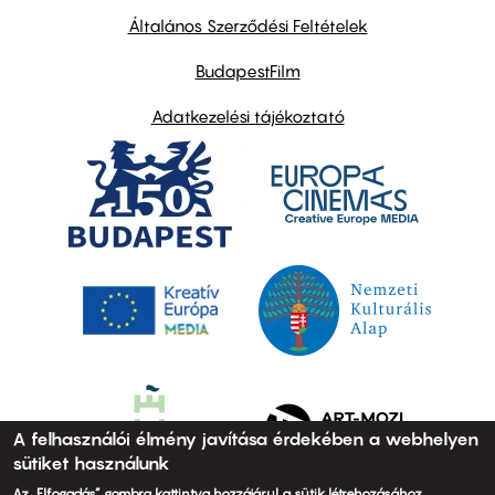
links
Általános Szerződési Feltételek
BudapestFilm
Adatkezelési tájékoztató
A felhasználói élmény javítása érdekében a webhelyen
sütiket használunk
Az „Elfogadás” gombra kattintva hozzájárul a sütik létrehozásához.