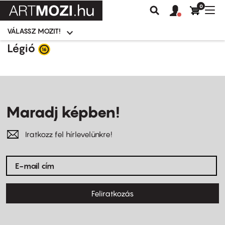
0
Felhasználói
Felhasznál
Nav
Keresés
fiók
fiók
átk
menü
menüje
VÁLASSZ MOZIT!
Moziválasztó
menü
Ugrás
Légió
a
tartalomra
Maradj képben!
Iratkozz fel hírlevelünkre!
Feliratkozás