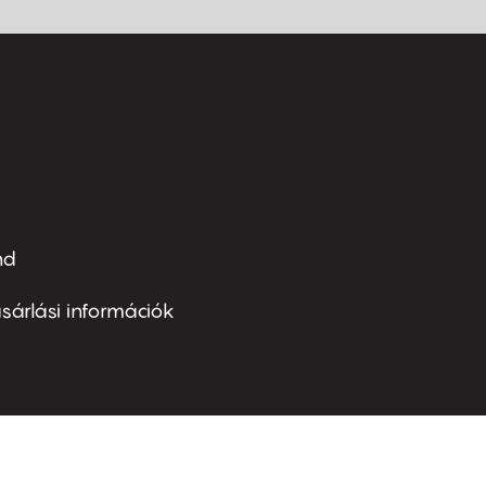
nd
ter
nu
sárlási információk
ond