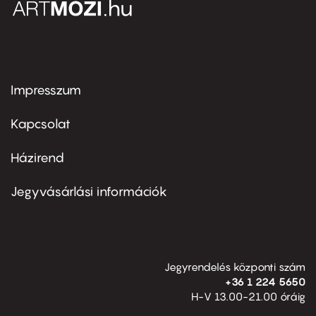
Impresszum
Footer
menu
first
Kapcsolat
Házirend
Footer
menu
second
Jegyvásárlási információk
Jegyrendelés központi szám
+36 1 224 5650
H-V 13.00-21.00 óráig