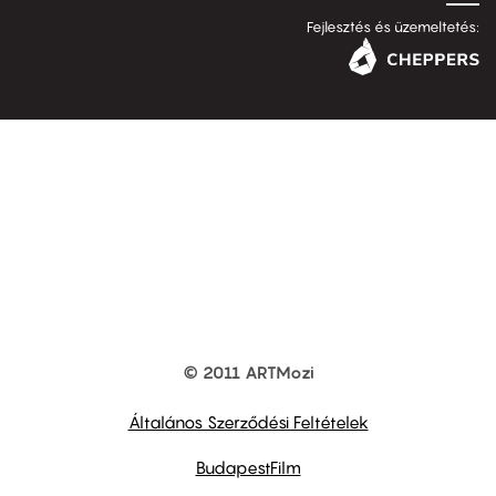
Fejlesztés és üzemeltetés:
© 2011 ARTMozi
Footer
other
links
Általános Szerződési Feltételek
BudapestFilm