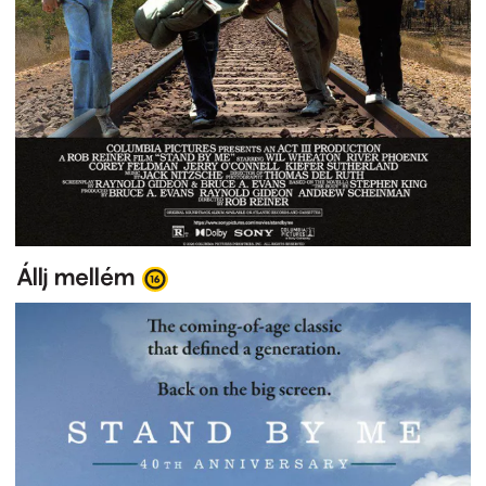
Állj mellém