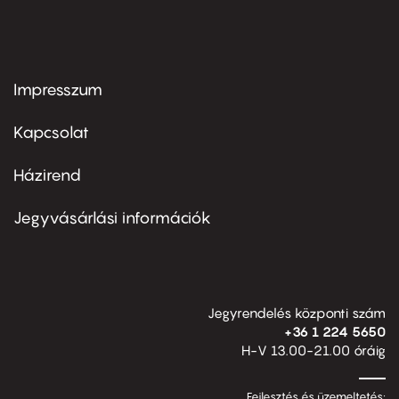
Impresszum
Footer
menu
first
Kapcsolat
Házirend
Footer
menu
second
Jegyvásárlási információk
Jegyrendelés központi szám
+36 1 224 5650
H-V 13.00-21.00 óráig
Fejlesztés és üzemeltetés: