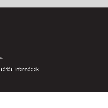
nd
ter
nu
sárlási információk
ond