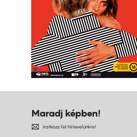
Maradj képben!
Iratkozz fel hírlevelünkre!