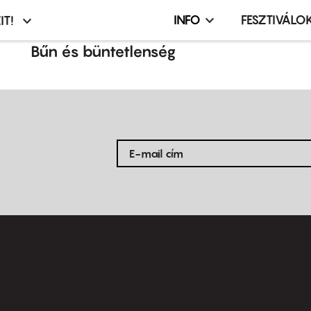
INFO
FESZTIVÁLO
IT!
Infó,
asztó
esemény,
Bűn és büntetlenség
terembérlés
menü