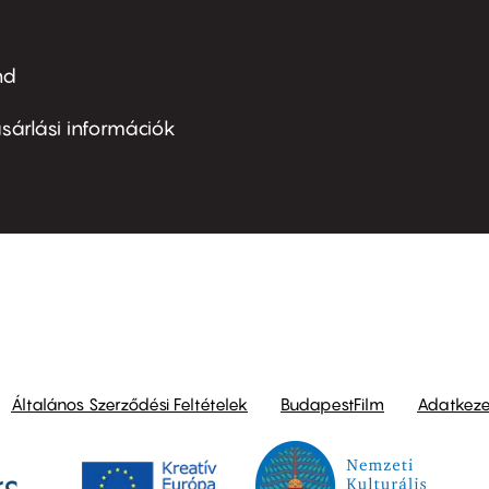
nd
ter
nu
sárlási információk
ond
Általános Szerződési Feltételek
BudapestFilm
Adatkezel