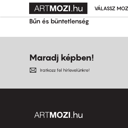
VÁLASSZ MOZ
Mozivál
Ugrás
menü
Bűn és büntetlenség
a
tartalomra
Maradj képben!
Iratkozz fel hírlevelünkre!