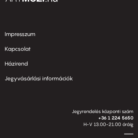
Impresszum
Footer
menu
first
Kapcsolat
Házirend
Footer
menu
second
Jegyvásárlási információk
Jegyrendelés központi szám
+36 1 224 5650
H-V 13.00-21.00 óráig