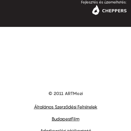
Fejlesztés és üzemeltetés:
© 2011 ARTMozi
Footer
other
links
Általános Szerződési Feltételek
BudapestFilm
Adatkezelési tájékoztató