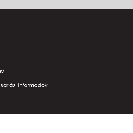
nd
ter
nu
sárlási információk
ond