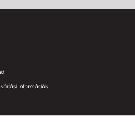
nd
ter
nu
sárlási információk
ond