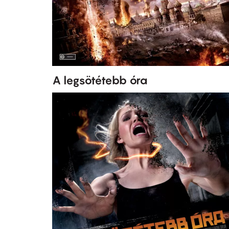
A legsötétebb óra