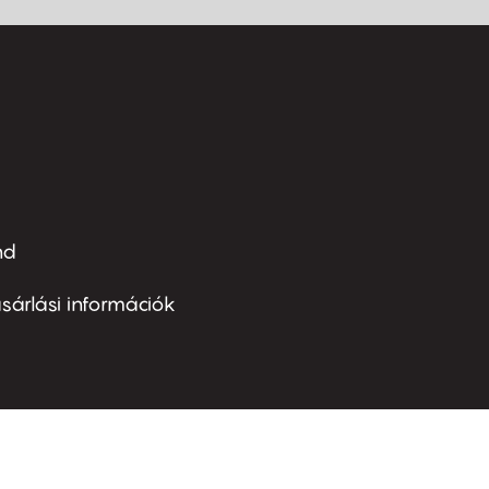
nd
ter
nu
sárlási információk
ond