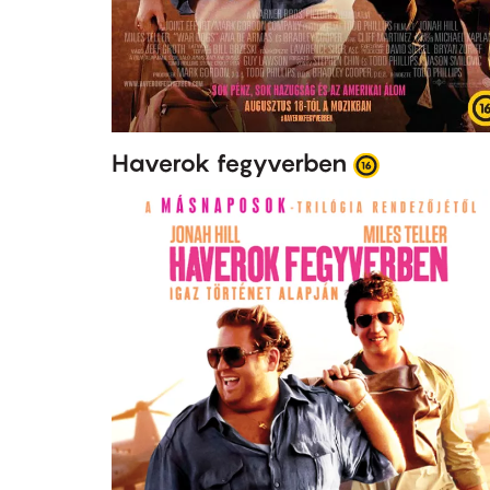
Haverok fegyverben