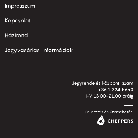
Impresszum
Footer
menu
first
Kapcsolat
Házirend
Footer
menu
second
Jegyvásárlási információk
Jegyrendelés központi szám
+36 1 224 5650
H-V 13.00-21.00 óráig
Fejlesztés és üzemeltetés: