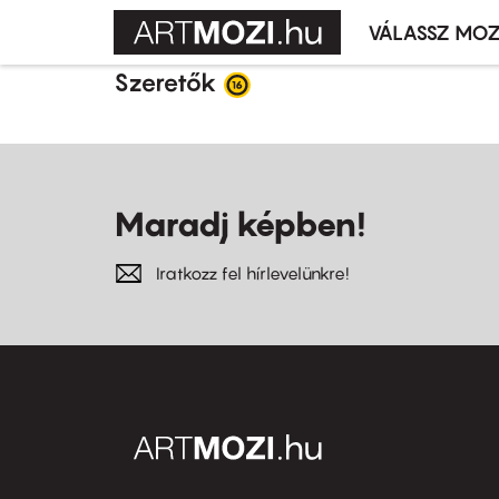
VÁLASSZ MOZ
Mozivál
Ugrás
menü
Szeretők
a
tartalomra
Maradj képben!
Iratkozz fel hírlevelünkre!