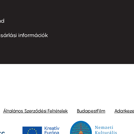
nd
ter
nu
sárlási információk
ond
Általános Szerződési Feltételek
BudapestFilm
Adatkezel