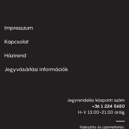
Impresszum
Footer
menu
first
Kapcsolat
Házirend
Footer
menu
second
Jegyvásárlási információk
Jegyrendelés központi szám
+36 1 224 5650
H-V 13.00-21.00 óráig
Fejlesztés és üzemeltetés: